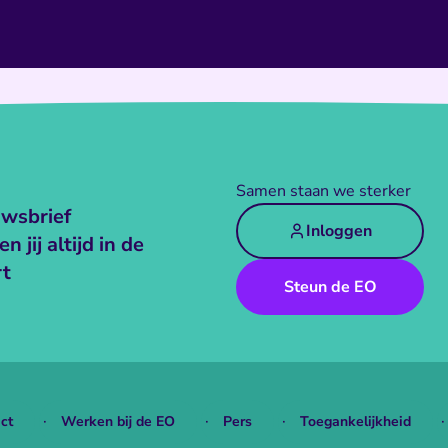
Samen staan we sterker
wsbrief
Inloggen
n jij altijd in de
rt
Steun de EO
ct
Werken bij de EO
Pers
Toegankelijkheid